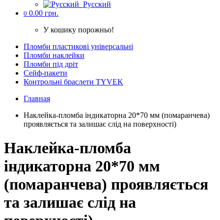
Русский
0.00 грн.
0
У кошику порожньо!
Пломби пластикові універсальні
Пломби наклейки
Пломби під дріт
Cейф-пакети
Контрольні браслети TYVEK
Главная
Наклейка-пломба індикаторна 20*70 мм (помаранчева)
проявляється та залишає слід на поверхності)
Наклейка-пломба
індикаторна 20*70 мм
(помаранчева) проявляється
та залишає слід на