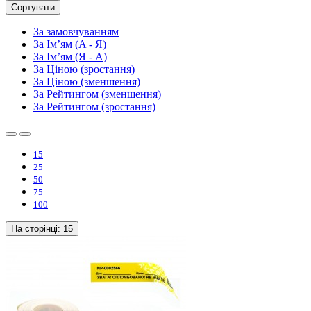
Сортувати
За замовчуванням
За Ім’ям (A - Я)
За Ім’ям (Я - A)
За Ціною (зростання)
За Ціною (зменшення)
За Рейтингом (зменшення)
За Рейтингом (зростання)
15
25
50
75
100
На сторінці:
15