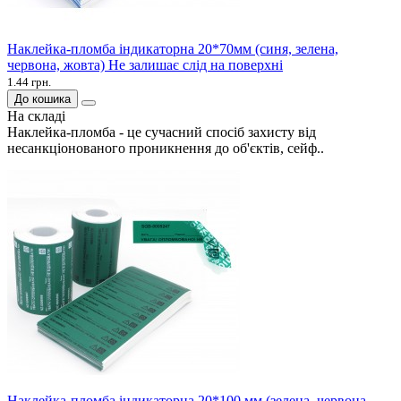
Наклейка-пломба індикаторна 20*70мм (синя, зелена,
червона, жовта) Не залишає слід на поверхні
1.44 грн.
До кошика
На складі
Наклейка-пломба - це сучасний спосіб захисту від
несанкціонованого проникнення до об'єктів, сейф..
Наклейка-пломба індикаторна 20*100 мм (зелена, червона,