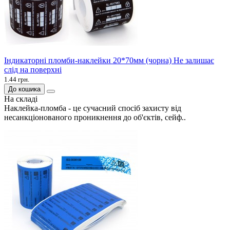
Індикаторні пломби-наклейки 20*70мм (чорна) Не залишає
слід на поверхні
1.44 грн.
До кошика
На складі
Наклейка-пломба - це сучасний спосіб захисту від
несанкціонованого проникнення до об'єктів, сейф..