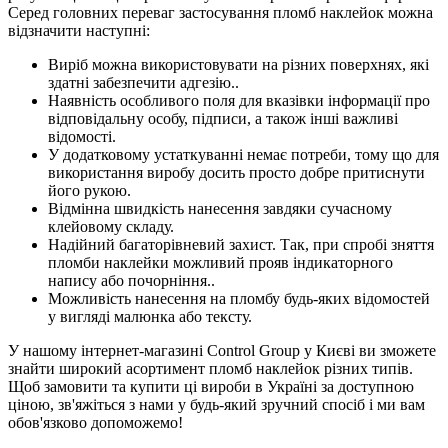
Серед головних переваг застосування пломб наклейок можна
відзначити наступні:
Виріб можна використовувати на різних поверхнях, які
здатні забезпечити адгезію..
Наявність особливого поля для вказівки інформації про
відповідальну особу, підписи, а також інші важливі
відомості.
У додатковому устаткуванні немає потреби, тому що для
використання виробу досить просто добре притиснути
його рукою.
Відмінна швидкість нанесення завдяки сучасному
клейовому складу.
Надійний багаторівневий захист. Так, при спробі зняття
пломби наклейки можливий прояв індикаторного
напису або почорніння..
Можливість нанесення на пломбу будь-яких відомостей
у вигляді малюнка або тексту.
У нашому інтернет-магазині Control Group у Києві ви зможете
знайти широкий асортимент пломб наклейок різних типів.
Щоб замовити та купити ці вироби в Україні за доступною
ціною, зв'яжіться з нами у будь-який зручний спосіб і ми вам
обов'язково допоможемо!