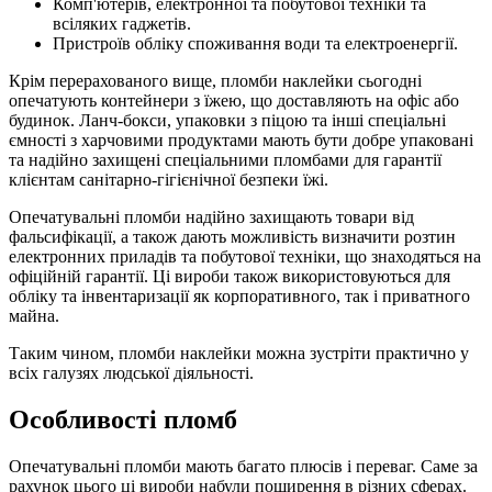
Комп'ютерів, електронної та побутової техніки та
всіляких гаджетів.
Пристроїв обліку споживання води та електроенергії.
Крім перерахованого вище, пломби наклейки сьогодні
опечатують контейнери з їжею, що доставляють на офіс або
будинок. Ланч-бокси, упаковки з піцою та інші спеціальні
ємності з харчовими продуктами мають бути добре упаковані
та надійно захищені спеціальними пломбами для гарантії
клієнтам санітарно-гігієнічної безпеки їжі.
Опечатувальні пломби надійно захищають товари від
фальсифікації, а також дають можливість визначити розтин
електронних приладів та побутової техніки, що знаходяться на
офіційній гарантії. Ці вироби також використовуються для
обліку та інвентаризації як корпоративного, так і приватного
майна.
Таким чином, пломби наклейки можна зустріти практично у
всіх галузях людської діяльності.
Особливості пломб
Опечатувальні пломби мають багато плюсів і переваг. Саме за
рахунок цього ці вироби набули поширення в різних сферах.