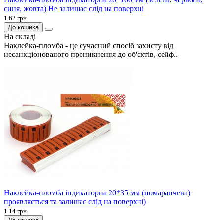
синя, жовта) Не залишає слід на поверхні
1.62 грн.
До кошика
На складі
Наклейка-пломба - це сучасний спосіб захисту від
несанкціонованого проникнення до об'єктів, сейф..
Наклейка-пломба індикаторна 20*35 мм (помаранчева)
проявляється та залишає слід на поверхні)
1.14 грн.