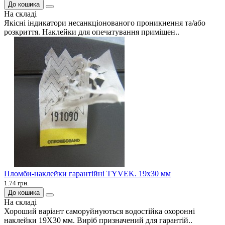
До кошика
На складі
Якісні індикатори несанкціонованого проникнення та/або
розкриття. Наклейки для опечатування приміщен..
Пломби-наклейки гарантійні TYVEK. 19х30 мм
1.74 грн.
До кошика
На складі
Хороший варіант саморуйнуються водостійка охоронні
наклейки 19Х30 мм. Виріб призначений для гарантій..