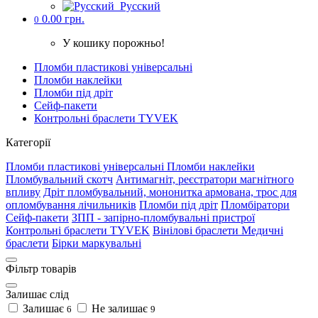
Русский
0.00 грн.
0
У кошику порожньо!
Пломби пластикові універсальні
Пломби наклейки
Пломби під дріт
Cейф-пакети
Контрольні браслети TYVEK
Категорії
Пломби пластикові універсальні
Пломби наклейки
Пломбувальний скотч
Антимагніт, реєстратори магнітного
впливу
Дріт пломбувальний, мононитка армована, трос для
опломбування лічильників
Пломби під дріт
Пломбіратори
Cейф-пакети
ЗПП - запірно-пломбувальні пристрої
Контрольні браслети TYVEK
Вінілові браслети
Медичні
браслети
Бірки маркувальні
Фільтр товарів
Залишає слід
Залишає
Не залишає
6
9