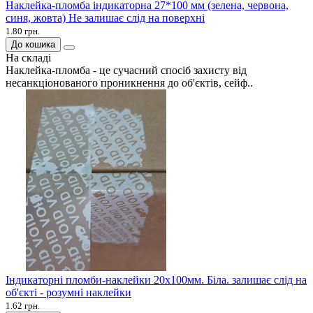
Наклейка-пломба індикаторна 27*100 мм (зелена, червона,
синя, жовта) Не залишає слід на поверхні
1.80 грн.
До кошика
На складі
Наклейка-пломба - це сучасний спосіб захисту від
несанкціонованого проникнення до об'єктів, сейф..
Індикаторні пломби-наклейки 20х100мм. Біла. залишає слід на
об'єкті - розумні наклейки
1.62 грн.