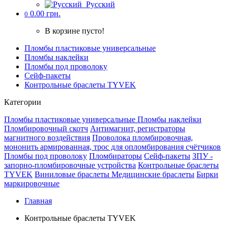
Русский
0.00 грн.
0
В корзине пусто!
Пломбы пластиковые универсальные
Пломбы наклейки
Пломбы под проволоку
Cейф-пакеты
Контрольные браслеты TYVEK
Категории
Пломбы пластиковые универсальные
Пломбы наклейки
Пломбировочный скотч
Антимагнит, регистраторы
магнитного воздействия
Проволока пломбировочная,
мононить армированная, трос для опломбирования счётчиков
Пломбы под проволоку
Пломбираторы
Cейф-пакеты
ЗПУ -
запорно-пломбировочные устройства
Контрольные браслеты
TYVEK
Виниловые браслеты
Медицинские браслеты
Бирки
маркировочные
Главная
Контрольные браслеты TYVEK