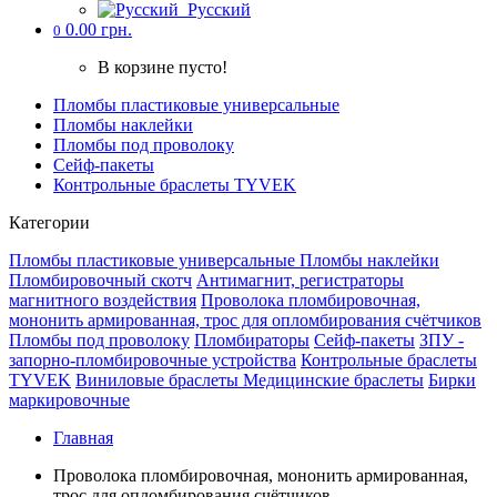
Русский
0.00 грн.
0
В корзине пусто!
Пломбы пластиковые универсальные
Пломбы наклейки
Пломбы под проволоку
Cейф-пакеты
Контрольные браслеты TYVEK
Категории
Пломбы пластиковые универсальные
Пломбы наклейки
Пломбировочный скотч
Антимагнит, регистраторы
магнитного воздействия
Проволока пломбировочная,
мононить армированная, трос для опломбирования счётчиков
Пломбы под проволоку
Пломбираторы
Cейф-пакеты
ЗПУ -
запорно-пломбировочные устройства
Контрольные браслеты
TYVEK
Виниловые браслеты
Медицинские браслеты
Бирки
маркировочные
Главная
Проволока пломбировочная, мононить армированная,
трос для опломбирования счётчиков