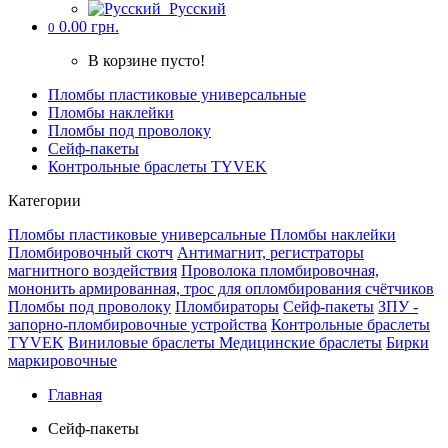
Русский
0.00 грн.
0
В корзине пусто!
Пломбы пластиковые универсальные
Пломбы наклейки
Пломбы под проволоку
Cейф-пакеты
Контрольные браслеты TYVEK
Категории
Пломбы пластиковые универсальные
Пломбы наклейки
Пломбировочный скотч
Антимагнит, регистраторы
магнитного воздействия
Проволока пломбировочная,
мононить армированная, трос для опломбирования счётчиков
Пломбы под проволоку
Пломбираторы
Cейф-пакеты
ЗПУ -
запорно-пломбировочные устройства
Контрольные браслеты
TYVEK
Виниловые браслеты
Медицинские браслеты
Бирки
маркировочные
Главная
Cейф-пакеты