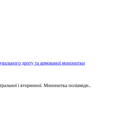
увального дроту та армованої мононитки
ральної і вторинної. Мононитка поліамідн..