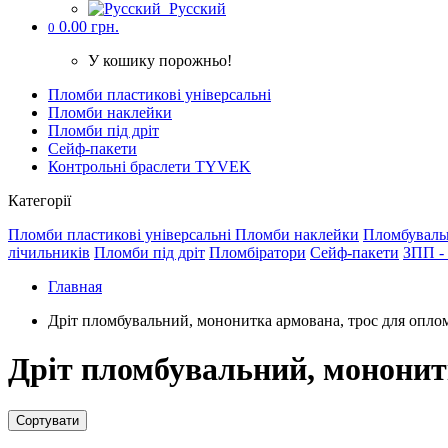
Русский
0.00 грн.
0
У кошику порожньо!
Пломби пластикові універсальні
Пломби наклейки
Пломби під дріт
Cейф-пакети
Контрольні браслети TYVEK
Категорії
Пломби пластикові універсальні
Пломби наклейки
Пломбуваль
лічильників
Пломби під дріт
Пломбіратори
Cейф-пакети
ЗПП - 
Главная
Дріт пломбувальний, мононитка армована, трос для опло
Дріт пломбувальний, мононит
Сортувати