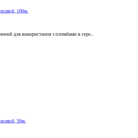
оляції, 100м.
ений для використання з пломбами в сере..
оляції, 50м.