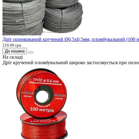
Дріт оцинкований кручений Ø0,5х0,5мм, пломбувальний (100 м
210.00 грн.
До кошика
На складі
Дріт кручений пломбувальний широко застосовується при оплом