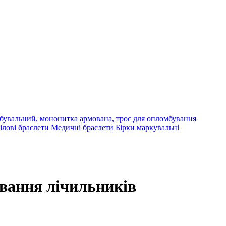
бувальний, мононитка армована, трос для опломбування
ілові браслети
Медичні браслети
Бірки маркувальні
ування лічильників