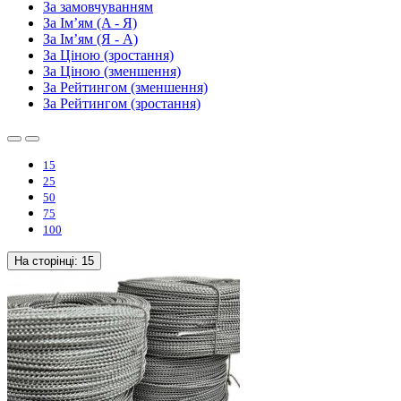
За замовчуванням
За Ім’ям (A - Я)
За Ім’ям (Я - A)
За Ціною (зростання)
За Ціною (зменшення)
За Рейтингом (зменшення)
За Рейтингом (зростання)
15
25
50
75
100
На сторінці:
15