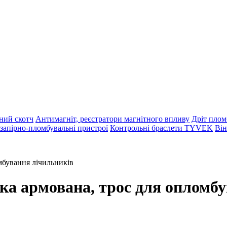
ний скотч
Антимагніт, реєстратори магнітного впливу
Дріт плом
запірно-пломбувальні пристрої
Контрольні браслети TYVEK
Він
мбування лічильників
ка армована, трос для опломб