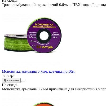
На складі
Трос пломбувальний нержавіючий 0,6мм в ПВХ ізоляції признач
Мононитка армована 0,7мм, котушка по 50м
90.00 грн.
До кошика
На складі
Мононитка армована 0,7 мм призначена для використання з пл