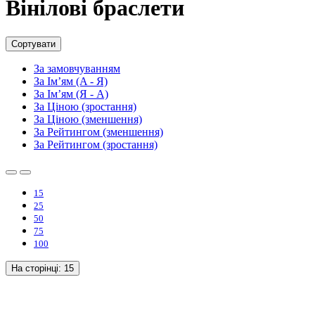
Вінілові браслети
Сортувати
За замовчуванням
За Ім’ям (A - Я)
За Ім’ям (Я - A)
За Ціною (зростання)
За Ціною (зменшення)
За Рейтингом (зменшення)
За Рейтингом (зростання)
15
25
50
75
100
На сторінці:
15