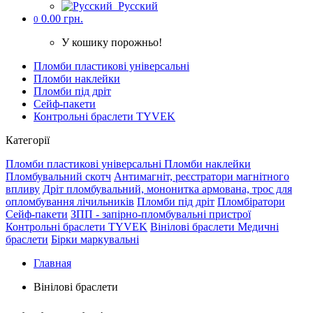
Русский
0.00 грн.
0
У кошику порожньо!
Пломби пластикові універсальні
Пломби наклейки
Пломби під дріт
Cейф-пакети
Контрольні браслети TYVEK
Категорії
Пломби пластикові універсальні
Пломби наклейки
Пломбувальний скотч
Антимагніт, реєстратори магнітного
впливу
Дріт пломбувальний, мононитка армована, трос для
опломбування лічильників
Пломби під дріт
Пломбіратори
Cейф-пакети
ЗПП - запірно-пломбувальні пристрої
Контрольні браслети TYVEK
Вінілові браслети
Медичні
браслети
Бірки маркувальні
Главная
Вінілові браслети