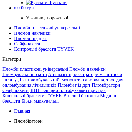
Русский
0.00 грн.
0
У кошику порожньо!
Пломби пластикові універсальні
Пломби наклейки
Пломби під дріт
Cейф-пакети
Контрольні браслети TYVEK
Категорії
Пломби пластикові універсальні
Пломби наклейки
Пломбувальний скотч
Антимагніт, реєстратори магнітного
впливу
Дріт пломбувальний, мононитка армована, трос для
опломбування лічильників
Пломби під дріт
Пломбіратори
Cейф-пакети
ЗПП - запірно-пломбувальні пристрої
Контрольні браслети TYVEK
Вінілові браслети
Медичні
браслети
Бірки маркувальні
Главная
Пломбіратори