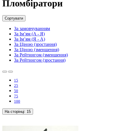
Пломбіратори
Сортувати
За замовчуванням
За Ім’ям (A - Я)
За Ім’ям (Я - A)
За Ціною (зростання)
За Ціною (зменшення)
За Рейтингом (зменшення)
За Рейтингом (зростання)
15
25
50
75
100
На сторінці:
15